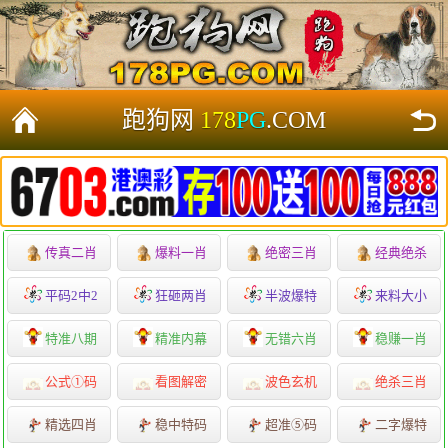
跑狗网
178
PG
.COM
传真二肖
爆料一肖
绝密三肖
经典绝杀
平码2中2
狂砸两肖
半波爆特
来料大小
特准八期
精准内幕
无错六肖
稳赚一肖
公式①码
看图解密
波色玄机
绝杀三肖
精选四肖
稳中特码
超准⑤码
二字爆特