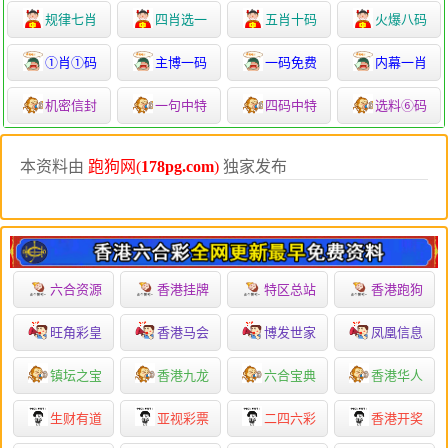
规律七肖
四肖选一
五肖十码
火爆八码
①肖①码
主博一码
一码免费
内幕一肖
机密信封
一句中特
四码中特
选料⑥码
本资料由
跑狗网(
178pg.com
)
独家发布
六合资源
香港挂牌
特区总站
香港跑狗
旺角彩皇
香港马会
博发世家
凤凰信息
镇坛之宝
香港九龙
六合宝典
香港华人
生财有道
亚视彩票
二四六彩
香港开奖