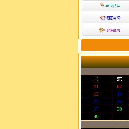
马经论坛
澳藏宝阁
澳铁算盘
马
蛇
01
02
13
14
25
26
37
38
49