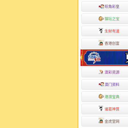
旺角彩皇
镇坛之宝
生财有道
香港创富
澳彩资源
澳门资料
港澳宝典
诸葛神算
金虎堂网