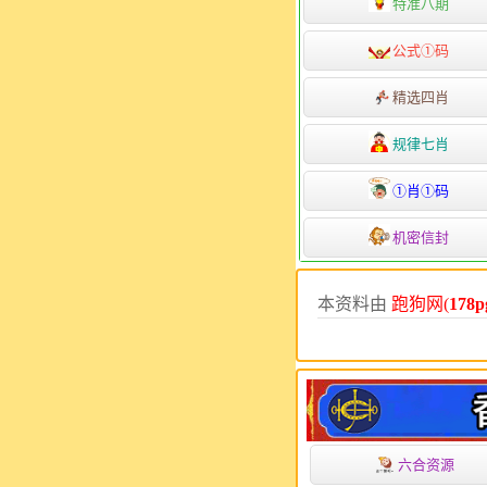
特准八期
公式①码
精选四肖
规律七肖
①肖①码
机密信封
本资料由
跑狗网(
178p
六合资源