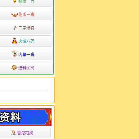
稳赚一肖
绝杀三肖
二字爆特
火爆八码
内幕一肖
选料⑥码
香港跑狗