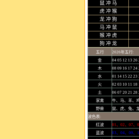
鼠 冲 马
虎 冲 猴
龙 冲 狗
马 冲 鼠
猴 冲 虎
狗 冲 龙
五行
2026年五行:
金
04 05 12 13 26 
木
08 09 16 17 24 
水
01 14 15 22 23 
火
02 03 10 11 18 
土
06 07 20 21 28 
家禽
牛、马、羊、
野兽
鼠、虎、兔、
波色表:
红波
01、02、07、
蓝波
03、04、09、