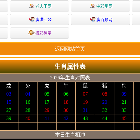
老夫子网
中彩堂网
澳洪七公
澳百顺网
报彩神童
返回网站首页
生肖属性表
2026年生肖对照表
龙
兔
虎
牛
鼠
猪
狗
03
04
05
06
07
08
09
15
16
17
18
19
20
21
27
28
29
30
31
32
33
39
40
41
42
43
44
45
本日生肖相冲