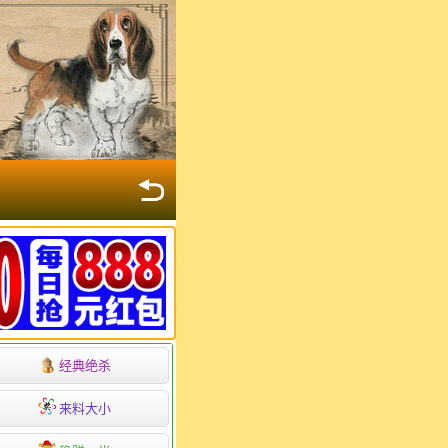
经典绝杀
来料大小