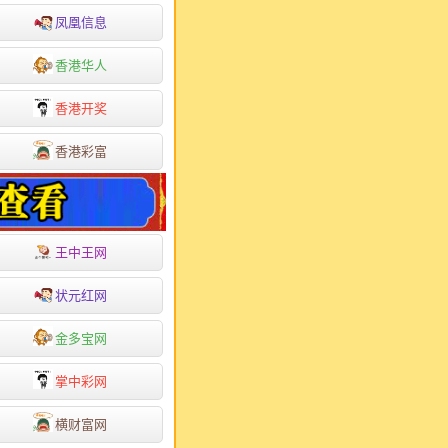
凤凰信息
香港华人
香港开奖
香港彩富
王中王网
状元红网
金多宝网
掌中彩网
横财富网