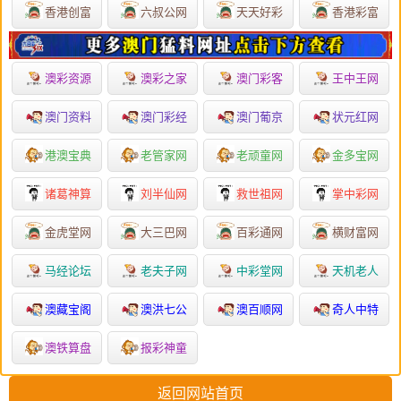
香港创富
六叔公网
天天好彩
香港彩富
澳彩资源
澳彩之家
澳门彩客
王中王网
澳门资料
澳门彩经
澳门葡京
状元红网
港澳宝典
老管家网
老顽童网
金多宝网
诸葛神算
刘半仙网
救世祖网
掌中彩网
金虎堂网
大三巴网
百彩通网
横财富网
马经论坛
老夫子网
中彩堂网
天机老人
澳藏宝阁
澳洪七公
澳百顺网
奇人中特
澳铁算盘
报彩神童
返回网站首页