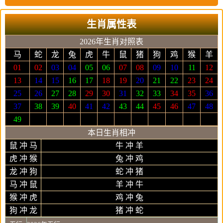
生肖属性表
2026年生肖对照表
马
蛇
龙
兔
虎
牛
鼠
猪
狗
鸡
猴
羊
01
02
03
04
05
06
07
08
09
10
11
12
13
14
15
16
17
18
19
20
21
22
23
24
25
26
27
28
29
30
31
32
33
34
35
36
37
38
39
40
41
42
43
44
45
46
47
48
49
本日生肖相冲
鼠 冲 马
牛 冲 羊
虎 冲 猴
兔 冲 鸡
龙 冲 狗
蛇 冲 猪
马 冲 鼠
羊 冲 牛
猴 冲 虎
鸡 冲 兔
狗 冲 龙
猪 冲 蛇