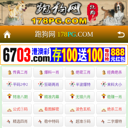
跑狗网
178
PG
.COM
传真二肖
爆料一肖
绝密三肖
经典绝杀
平码2中2
狂砸两肖
半波爆特
来料大小
特准八期
精准内幕
无错六肖
稳赚一肖
公式①码
看图解密
波色玄机
绝杀三肖
精选四肖
稳中特码
超准⑤码
二字爆特