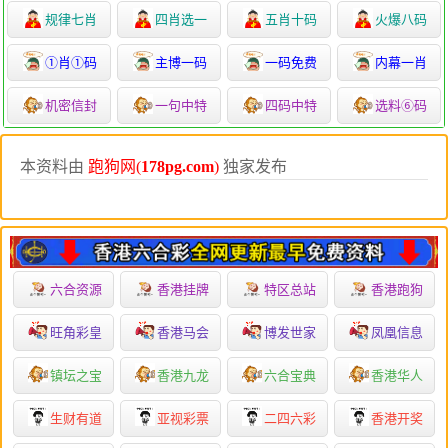
规律七肖
四肖选一
五肖十码
火爆八码
①肖①码
主博一码
一码免费
内幕一肖
机密信封
一句中特
四码中特
选料⑥码
本资料由
跑狗网(
178pg.com
)
独家发布
六合资源
香港挂牌
特区总站
香港跑狗
旺角彩皇
香港马会
博发世家
凤凰信息
镇坛之宝
香港九龙
六合宝典
香港华人
生财有道
亚视彩票
二四六彩
香港开奖