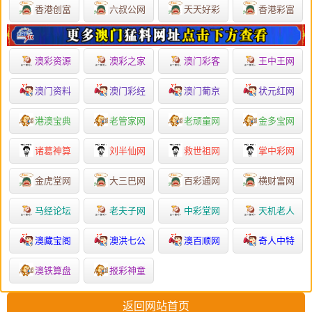
香港创富
六叔公网
天天好彩
香港彩富
澳彩资源
澳彩之家
澳门彩客
王中王网
澳门资料
澳门彩经
澳门葡京
状元红网
港澳宝典
老管家网
老顽童网
金多宝网
诸葛神算
刘半仙网
救世祖网
掌中彩网
金虎堂网
大三巴网
百彩通网
横财富网
马经论坛
老夫子网
中彩堂网
天机老人
澳藏宝阁
澳洪七公
澳百顺网
奇人中特
澳铁算盘
报彩神童
返回网站首页