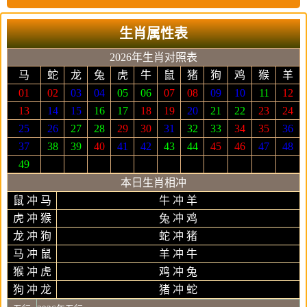
生肖属性表
2026年生肖对照表
马
蛇
龙
兔
虎
牛
鼠
猪
狗
鸡
猴
羊
01
02
03
04
05
06
07
08
09
10
11
12
13
14
15
16
17
18
19
20
21
22
23
24
25
26
27
28
29
30
31
32
33
34
35
36
37
38
39
40
41
42
43
44
45
46
47
48
49
本日生肖相冲
鼠 冲 马
牛 冲 羊
虎 冲 猴
兔 冲 鸡
龙 冲 狗
蛇 冲 猪
马 冲 鼠
羊 冲 牛
猴 冲 虎
鸡 冲 兔
狗 冲 龙
猪 冲 蛇