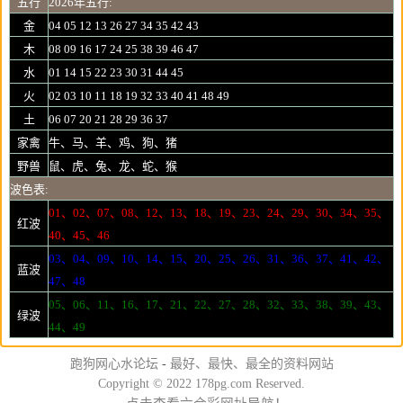
五行
2026年五行:
金
04 05 12 13 26 27 34 35 42 43
木
08 09 16 17 24 25 38 39 46 47
水
01 14 15 22 23 30 31 44 45
火
02 03 10 11 18 19 32 33 40 41 48 49
土
06 07 20 21 28 29 36 37
家禽
牛、马、羊、鸡、狗、猪
野兽
鼠、虎、兔、龙、蛇、猴
波色表:
01、02、07、08、12、13、18、19、23、24、29、30、34、35、
红波
40、45、46
03、04、09、10、14、15、20、25、26、31、36、37、41、42、
蓝波
47、48
05、06、11、16、17、21、22、27、28、32、33、38、39、43、
绿波
44、49
跑狗网心水论坛
-
最好、最快、最全的资料网站
Copyright © 2022 178pg.com Reserved.