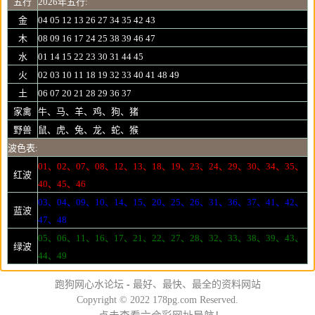
五行
2026年五行:
金
04 05 12 13 26 27 34 35 42 43
木
08 09 16 17 24 25 38 39 46 47
水
01 14 15 22 23 30 31 44 45
火
02 03 10 11 18 19 32 33 40 41 48 49
土
06 07 20 21 28 29 36 37
家禽
牛、马、羊、鸡、狗、猪
野兽
鼠、虎、兔、龙、蛇、猴
波色表:
01、02、07、08、12、13、18、19、23、24、29、30、34、35、
红波
40、45、46
03、04、09、10、14、15、20、25、26、31、36、37、41、42、
蓝波
47、48
05、06、11、16、17、21、22、27、28、32、33、38、39、43、
绿波
44、49
跑狗网心水论坛
-
最好、最快、最全的资料网站
Copyright © 2022 178pg.com Reserved.