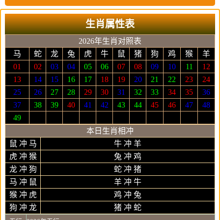
生肖属性表
2026年生肖对照表
马
蛇
龙
兔
虎
牛
鼠
猪
狗
鸡
猴
羊
01
02
03
04
05
06
07
08
09
10
11
12
13
14
15
16
17
18
19
20
21
22
23
24
25
26
27
28
29
30
31
32
33
34
35
36
37
38
39
40
41
42
43
44
45
46
47
48
49
本日生肖相冲
鼠 冲 马
牛 冲 羊
虎 冲 猴
兔 冲 鸡
龙 冲 狗
蛇 冲 猪
马 冲 鼠
羊 冲 牛
猴 冲 虎
鸡 冲 兔
狗 冲 龙
猪 冲 蛇