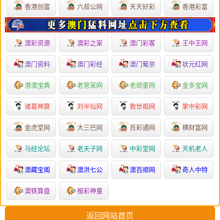
香港创富
六叔公网
天天好彩
香港彩富
澳彩资源
澳彩之家
澳门彩客
王中王网
澳门资料
澳门彩经
澳门葡京
状元红网
港澳宝典
老管家网
老顽童网
金多宝网
诸葛神算
刘半仙网
救世祖网
掌中彩网
金虎堂网
大三巴网
百彩通网
横财富网
马经论坛
老夫子网
中彩堂网
天机老人
澳藏宝阁
澳洪七公
澳百顺网
奇人中特
澳铁算盘
报彩神童
返回网站首页