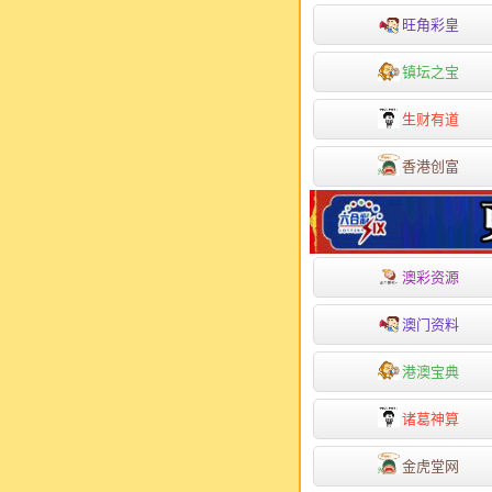
旺角彩皇
镇坛之宝
生财有道
香港创富
澳彩资源
澳门资料
港澳宝典
诸葛神算
金虎堂网