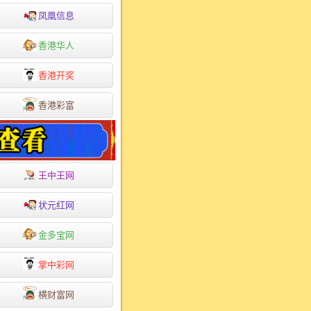
凤凰信息
香港华人
香港开奖
香港彩富
王中王网
状元红网
金多宝网
掌中彩网
横财富网