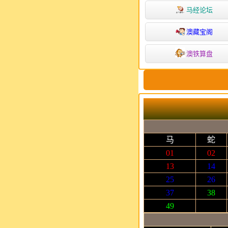
马经论坛
澳藏宝阁
澳铁算盘
马
蛇
01
02
13
14
25
26
37
38
49