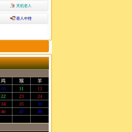
天机老人
奇人中特
鸡
猴
羊
10
11
12
22
23
24
34
35
36
46
47
48