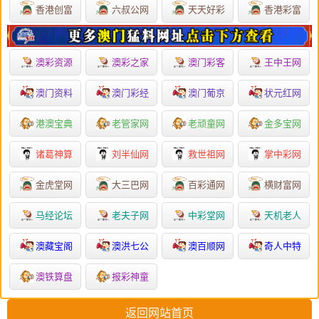
香港创富
六叔公网
天天好彩
香港彩富
澳彩资源
澳彩之家
澳门彩客
王中王网
澳门资料
澳门彩经
澳门葡京
状元红网
港澳宝典
老管家网
老顽童网
金多宝网
诸葛神算
刘半仙网
救世祖网
掌中彩网
金虎堂网
大三巴网
百彩通网
横财富网
马经论坛
老夫子网
中彩堂网
天机老人
澳藏宝阁
澳洪七公
澳百顺网
奇人中特
澳铁算盘
报彩神童
返回网站首页