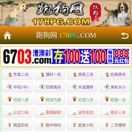
跑狗网
178
PG
.COM
传真二肖
爆料一肖
绝密三肖
经典绝杀
平码2中2
狂砸两肖
半波爆特
来料大小
特准八期
精准内幕
无错六肖
稳赚一肖
公式①码
看图解密
波色玄机
绝杀三肖
精选四肖
稳中特码
超准⑤码
二字爆特