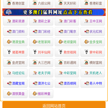
香港创富
六叔公网
天天好彩
香港彩富
澳彩资源
澳彩之家
澳门彩客
王中王网
澳门资料
澳门彩经
澳门葡京
状元红网
港澳宝典
老管家网
老顽童网
金多宝网
诸葛神算
刘半仙网
救世祖网
掌中彩网
金虎堂网
大三巴网
百彩通网
横财富网
马经论坛
老夫子网
中彩堂网
天机老人
澳藏宝阁
澳洪七公
澳百顺网
奇人中特
澳铁算盘
报彩神童
返回网站首页