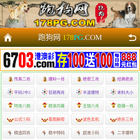
跑狗网
178
PG
.COM
传真二肖
爆料一肖
绝密三肖
经典绝杀
平码2中2
狂砸两肖
半波爆特
来料大小
特准八期
精准内幕
无错六肖
稳赚一肖
公式①码
看图解密
波色玄机
绝杀三肖
精选四肖
稳中特码
超准⑤码
二字爆特