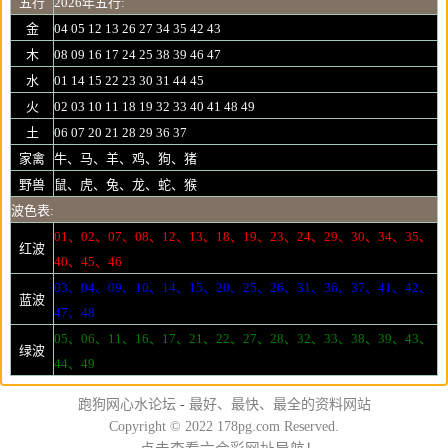
五行
2026年五行:
金
04 05 12 13 26 27 34 35 42 43
木
08 09 16 17 24 25 38 39 46 47
水
01 14 15 22 23 30 31 44 45
火
02 03 10 11 18 19 32 33 40 41 48 49
土
06 07 20 21 28 29 36 37
家禽
牛、马、羊、鸡、狗、猪
野兽
鼠、虎、兔、龙、蛇、猴
波色表:
01、02、07、08、12、13、18、19、23、24、29、30、34、35、
红波
40、45、46
03、04、09、10、14、15、20、25、26、31、36、37、41、42、
蓝波
47、48
05、06、11、16、17、21、22、27、28、32、33、38、39、43、
绿波
44、49
跑狗网心水论坛
-
最好、最快、最全的资料网站
Copyright © 2022 178pg.com Reserved.