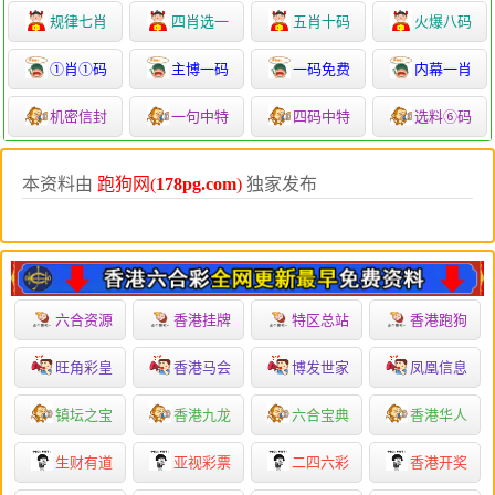
规律七肖
四肖选一
五肖十码
火爆八码
①肖①码
主博一码
一码免费
内幕一肖
机密信封
一句中特
四码中特
选料⑥码
本资料由
跑狗网(
178pg.com
)
独家发布
六合资源
香港挂牌
特区总站
香港跑狗
旺角彩皇
香港马会
博发世家
凤凰信息
镇坛之宝
香港九龙
六合宝典
香港华人
生财有道
亚视彩票
二四六彩
香港开奖