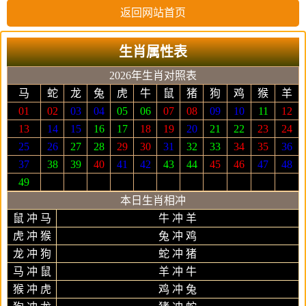
返回网站首页
生肖属性表
2026年生肖对照表
马
蛇
龙
兔
虎
牛
鼠
猪
狗
鸡
猴
羊
01
02
03
04
05
06
07
08
09
10
11
12
13
14
15
16
17
18
19
20
21
22
23
24
25
26
27
28
29
30
31
32
33
34
35
36
37
38
39
40
41
42
43
44
45
46
47
48
49
本日生肖相冲
鼠 冲 马
牛 冲 羊
虎 冲 猴
兔 冲 鸡
龙 冲 狗
蛇 冲 猪
马 冲 鼠
羊 冲 牛
猴 冲 虎
鸡 冲 兔