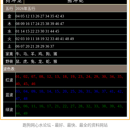
狗 冲 龙
猪 冲 蛇
五行
2026年五行:
金
04 05 12 13 26 27 34 35 42 43
木
08 09 16 17 24 25 38 39 46 47
水
01 14 15 22 23 30 31 44 45
火
02 03 10 11 18 19 32 33 40 41 48 49
土
06 07 20 21 28 29 36 37
家禽
牛、马、羊、鸡、狗、猪
野兽
鼠、虎、兔、龙、蛇、猴
波色表:
01、02、07、08、12、13、18、19、23、24、29、30、34、35、
红波
40、45、46
03、04、09、10、14、15、20、25、26、31、36、37、41、42、
蓝波
47、48
05、06、11、16、17、21、22、27、28、32、33、38、39、43、
绿波
44、49
跑狗网心水论坛
-
最好、最快、最全的资料网站