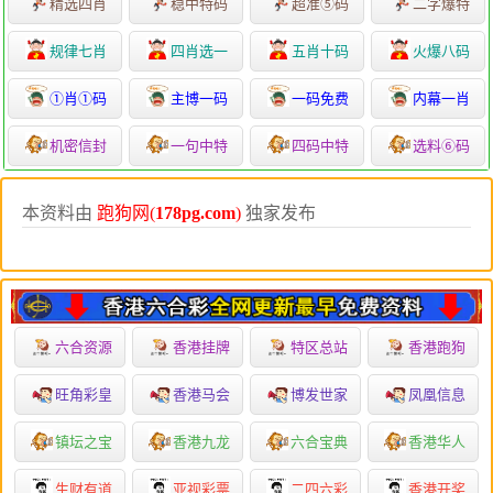
精选四肖
稳中特码
超准⑤码
二字爆特
规律七肖
四肖选一
五肖十码
火爆八码
①肖①码
主博一码
一码免费
内幕一肖
机密信封
一句中特
四码中特
选料⑥码
本资料由
跑狗网(
178pg.com
)
独家发布
六合资源
香港挂牌
特区总站
香港跑狗
旺角彩皇
香港马会
博发世家
凤凰信息
镇坛之宝
香港九龙
六合宝典
香港华人
生财有道
亚视彩票
二四六彩
香港开奖