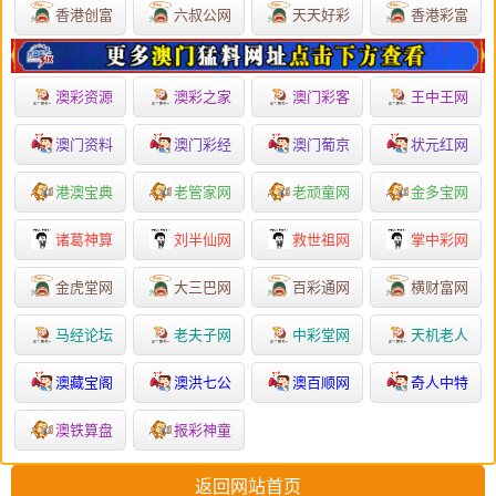
香港创富
六叔公网
天天好彩
香港彩富
澳彩资源
澳彩之家
澳门彩客
王中王网
澳门资料
澳门彩经
澳门葡京
状元红网
港澳宝典
老管家网
老顽童网
金多宝网
诸葛神算
刘半仙网
救世祖网
掌中彩网
金虎堂网
大三巴网
百彩通网
横财富网
马经论坛
老夫子网
中彩堂网
天机老人
澳藏宝阁
澳洪七公
澳百顺网
奇人中特
澳铁算盘
报彩神童
返回网站首页