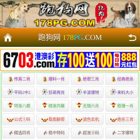
跑狗网
178
PG
.COM
传真二肖
爆料一肖
绝密三肖
经典绝杀
平码2中2
狂砸两肖
半波爆特
来料大小
特准八期
精准内幕
无错六肖
稳赚一肖
公式①码
看图解密
波色玄机
绝杀三肖
精选四肖
稳中特码
超准⑤码
二字爆特