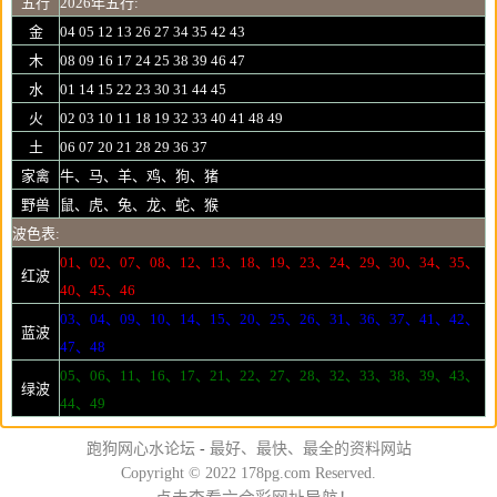
五行
2026年五行:
金
04 05 12 13 26 27 34 35 42 43
木
08 09 16 17 24 25 38 39 46 47
水
01 14 15 22 23 30 31 44 45
火
02 03 10 11 18 19 32 33 40 41 48 49
土
06 07 20 21 28 29 36 37
家禽
牛、马、羊、鸡、狗、猪
野兽
鼠、虎、兔、龙、蛇、猴
波色表:
01、02、07、08、12、13、18、19、23、24、29、30、34、35、
红波
40、45、46
03、04、09、10、14、15、20、25、26、31、36、37、41、42、
蓝波
47、48
05、06、11、16、17、21、22、27、28、32、33、38、39、43、
绿波
44、49
跑狗网心水论坛
-
最好、最快、最全的资料网站
Copyright © 2022 178pg.com Reserved.