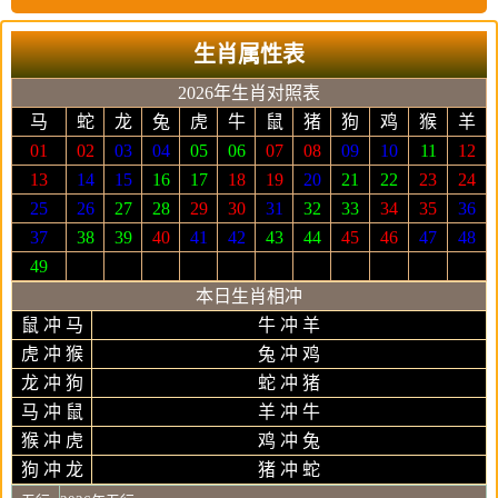
生肖属性表
2026年生肖对照表
马
蛇
龙
兔
虎
牛
鼠
猪
狗
鸡
猴
羊
01
02
03
04
05
06
07
08
09
10
11
12
13
14
15
16
17
18
19
20
21
22
23
24
25
26
27
28
29
30
31
32
33
34
35
36
37
38
39
40
41
42
43
44
45
46
47
48
49
本日生肖相冲
鼠 冲 马
牛 冲 羊
虎 冲 猴
兔 冲 鸡
龙 冲 狗
蛇 冲 猪
马 冲 鼠
羊 冲 牛
猴 冲 虎
鸡 冲 兔
狗 冲 龙
猪 冲 蛇