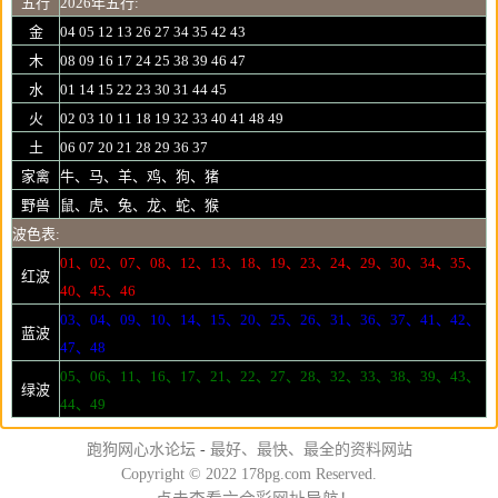
五行
2026年五行:
金
04 05 12 13 26 27 34 35 42 43
木
08 09 16 17 24 25 38 39 46 47
水
01 14 15 22 23 30 31 44 45
火
02 03 10 11 18 19 32 33 40 41 48 49
土
06 07 20 21 28 29 36 37
家禽
牛、马、羊、鸡、狗、猪
野兽
鼠、虎、兔、龙、蛇、猴
波色表:
01、02、07、08、12、13、18、19、23、24、29、30、34、35、
红波
40、45、46
03、04、09、10、14、15、20、25、26、31、36、37、41、42、
蓝波
47、48
05、06、11、16、17、21、22、27、28、32、33、38、39、43、
绿波
44、49
跑狗网心水论坛
-
最好、最快、最全的资料网站
Copyright © 2022 178pg.com Reserved.