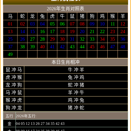
2026年生肖对照表
马
蛇
龙
兔
虎
牛
鼠
猪
狗
鸡
猴
羊
01
02
03
04
05
06
07
08
09
10
11
12
13
14
15
16
17
18
19
20
21
22
23
24
25
26
27
28
29
30
31
32
33
34
35
36
37
38
39
40
41
42
43
44
45
46
47
48
49
本日生肖相冲
鼠 冲 马
牛 冲 羊
虎 冲 猴
兔 冲 鸡
龙 冲 狗
蛇 冲 猪
马 冲 鼠
羊 冲 牛
猴 冲 虎
鸡 冲 兔
狗 冲 龙
猪 冲 蛇
五行
2026年五行:
金
04 05 12 13 26 27 34 35 42 43