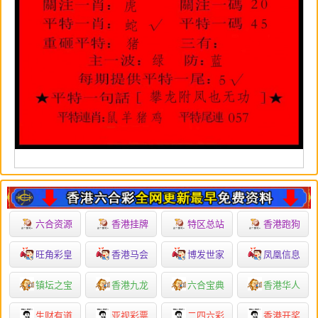
六合资源
香港挂牌
特区总站
香港跑狗
旺角彩皇
香港马会
博发世家
凤凰信息
镇坛之宝
香港九龙
六合宝典
香港华人
生财有道
亚视彩票
二四六彩
香港开奖