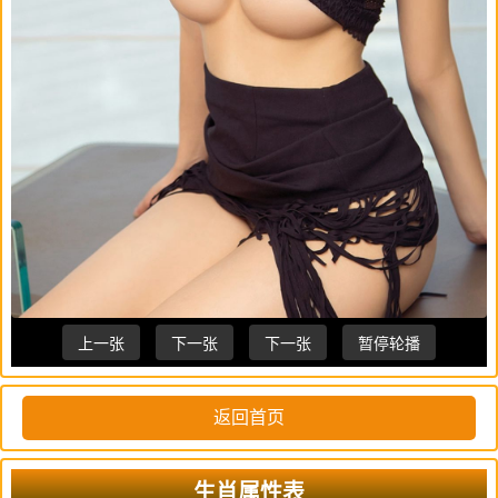
上一张
下一张
下一张
暂停轮播
返回首页
生肖属性表