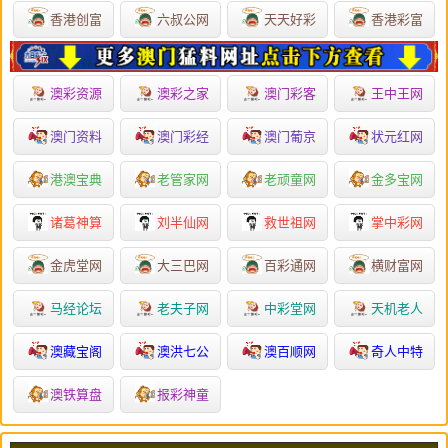
香港创富
六叔公网
天天好彩
香港彩富
澳彩资源
澳彩之家
澳门彩客
王中王网
澳门资料
澳门彩经
澳门葡京
状元红网
港澳宝典
老管家网
老顽童网
金多宝网
诸葛神算
刘半仙网
救世祖网
掌中彩网
金虎堂网
大三巴网
百彩通网
横财富网
马经论坛
老夫子网
中彩堂网
天机老人
澳藏宝阁
澳洪七公
澳百顺网
奇人中特
澳铁算盘
报彩神童