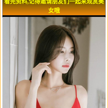
看完资料,记得邀请朋友们一起来观赏美
女哦