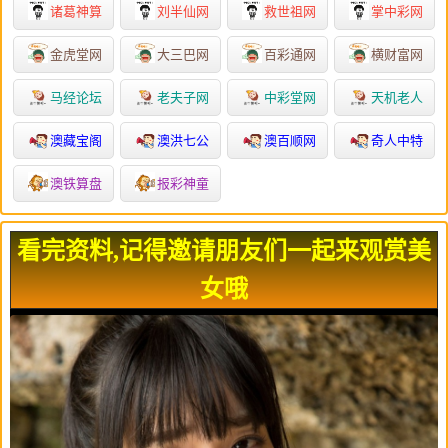
诸葛神算
刘半仙网
救世祖网
掌中彩网
金虎堂网
大三巴网
百彩通网
横财富网
马经论坛
老夫子网
中彩堂网
天机老人
澳藏宝阁
澳洪七公
澳百顺网
奇人中特
澳铁算盘
报彩神童
看完资料,记得邀请朋友们一起来观赏美
女哦