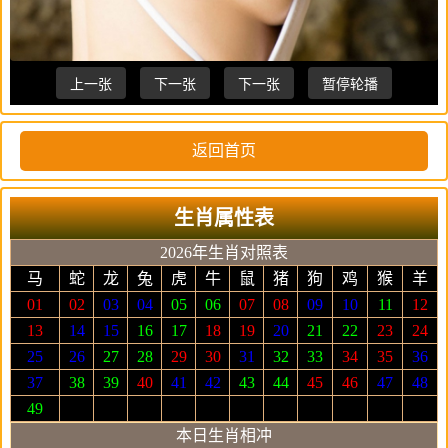
上一张
下一张
下一张
暂停轮播
返回首页
生肖属性表
2026年生肖对照表
马
蛇
龙
兔
虎
牛
鼠
猪
狗
鸡
猴
羊
01
02
03
04
05
06
07
08
09
10
11
12
13
14
15
16
17
18
19
20
21
22
23
24
25
26
27
28
29
30
31
32
33
34
35
36
37
38
39
40
41
42
43
44
45
46
47
48
49
本日生肖相冲