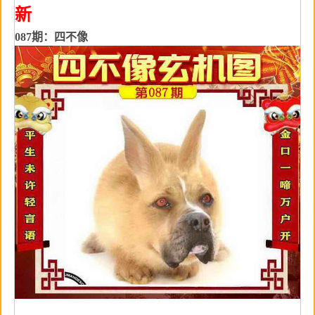
新
087期：四不像