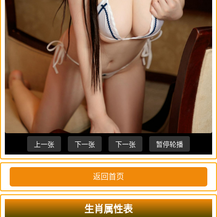
上一张
下一张
下一张
暂停轮播
返回首页
生肖属性表