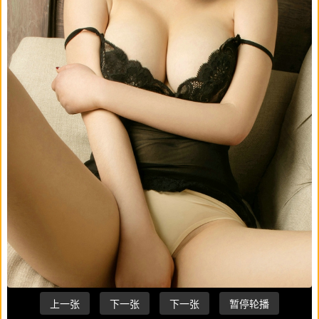
上一张
下一张
下一张
暂停轮播