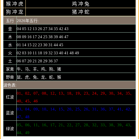
猴 冲 虎
鸡 冲 兔
狗 冲 龙
猪 冲 蛇
五行
2026年五行:
金
04 05 12 13 26 27 34 35 42 43
木
08 09 16 17 24 25 38 39 46 47
水
01 14 15 22 23 30 31 44 45
火
02 03 10 11 18 19 32 33 40 41 48 49
土
06 07 20 21 28 29 36 37
家禽
牛、马、羊、鸡、狗、猪
野兽
鼠、虎、兔、龙、蛇、猴
波色表:
01、02、07、08、12、13、18、19、23、24、29、30、34、35、
红波
40、45、46
03、04、09、10、14、15、20、25、26、31、36、37、41、42、
蓝波
47、48
05、06、11、16、17、21、22、27、28、32、33、38、39、43、
绿波
44、49