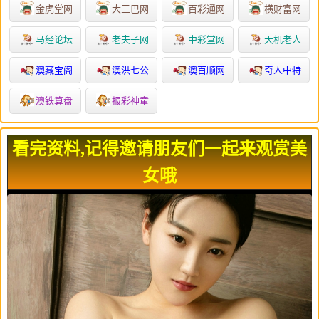
金虎堂网
大三巴网
百彩通网
横财富网
马经论坛
老夫子网
中彩堂网
天机老人
澳藏宝阁
澳洪七公
澳百顺网
奇人中特
澳铁算盘
报彩神童
看完资料,记得邀请朋友们一起来观赏美
女哦