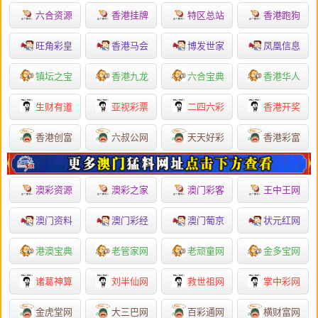
六合资源
香港挂牌
特区总站
香港跑狗
旺角彩皇
香港马会
博发世家
凤凰信息
镇坛之宝
香港九龙
六合宝典
香港华人
生财有道
亚视彩票
二四六彩
香港开奖
香港创富
六叔公网
天天好彩
香港彩富
澳彩资源
澳彩之家
澳门彩客
王中王网
澳门资料
澳门彩经
澳门葡京
状元红网
港澳宝典
老管家网
老顽童网
金多宝网
诸葛神算
刘半仙网
救世祖网
掌中彩网
金虎堂网
大三巴网
百彩通网
横财富网