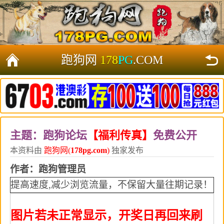
跑狗网
178
PG
.COM
主题：跑狗论坛
【福利传真】
免费公开
本资料由
跑狗网(
178pg.com
)
独家发布
作者：
跑狗管理员
提高速度,减少浏览流量，不保留大量往期记录！
图片若未正常显示，开奖日再回来刷