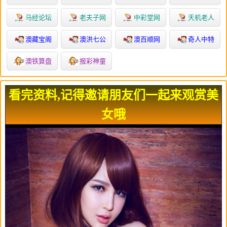
马经论坛
老夫子网
中彩堂网
天机老人
澳藏宝阁
澳洪七公
澳百顺网
奇人中特
澳铁算盘
报彩神童
看完资料,记得邀请朋友们一起来观赏美
女哦