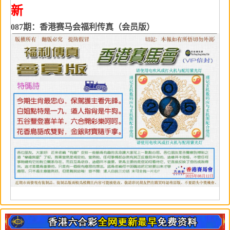
新
087期：香港赛马会福利传真（会员版）