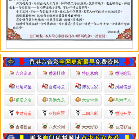
六合资源
香港挂牌
特区总站
香港跑狗
旺角彩皇
香港马会
博发世家
凤凰信息
镇坛之宝
香港九龙
六合宝典
香港华人
生财有道
亚视彩票
二四六彩
香港开奖
香港创富
六叔公网
天天好彩
香港彩富