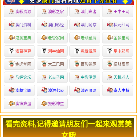
澳彩资源
澳彩之家
澳门彩客
王中王网
澳门资料
澳门彩经
澳门葡京
状元红网
港澳宝典
老管家网
老顽童网
金多宝网
诸葛神算
刘半仙网
救世祖网
掌中彩网
金虎堂网
大三巴网
百彩通网
横财富网
马经论坛
老夫子网
中彩堂网
天机老人
澳藏宝阁
澳洪七公
澳百顺网
奇人中特
澳铁算盘
报彩神童
看完资料,记得邀请朋友们一起来观赏美
女哦