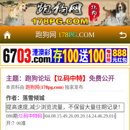
跑狗网
178
PG
.COM
主题：跑狗论坛
【⒓码中特】
免费公
开
本资料由
跑狗网(
178pg.com
)
独家发布
作者：落雪倾城
提高速度,减少浏览流量，不保留大量往期记录！
086期:
⒓码中特码
╠04.08.15.49.26.09.20.14.24.46.29.01╣
开:？00准