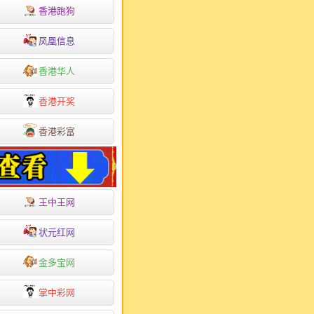
香港跑狗
凤凰信息
香港华人
香港开奖
香港彩富
王中王网
状元红网
金多宝网
掌中彩网