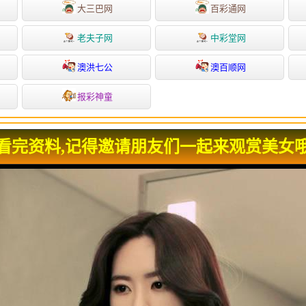
大三巴网
百彩通网
老夫子网
中彩堂网
澳洪七公
澳百顺网
报彩神童
看完资料,记得邀请朋友们一起来观赏美女