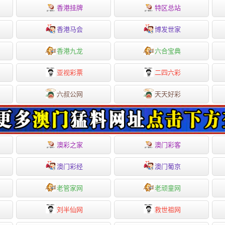
香港挂牌
特区总站
香港马会
博发世家
香港九龙
六合宝典
亚视彩票
二四六彩
六叔公网
天天好彩
澳彩之家
澳门彩客
澳门彩经
澳门葡京
老管家网
老顽童网
刘半仙网
救世祖网