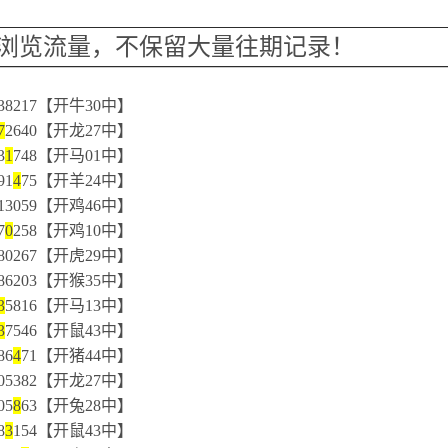
少浏览流量，不保留大量往期记录！
38217【开牛30中】
7
2640【开龙27中】
3
1
748【开马01中】
91
4
75【开羊24中】
13059【开鸡46中】
7
0
258【开鸡10中】
380267【开虎29中】
186203【开猴35中】
3
5816【开马13中】
3
7546【开鼠43中】
86
4
71【开猪44中】
05382【开龙27中】
05
8
63【开兔28中】
8
3
154【开鼠43中】