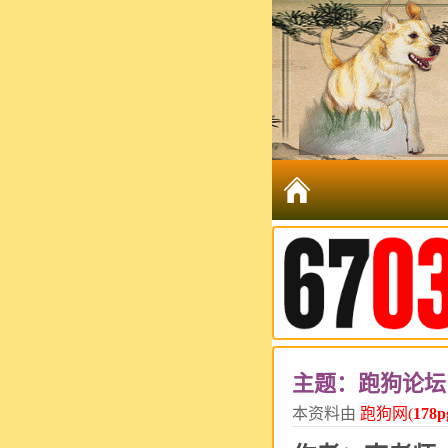
主题：跑狗论坛
本资料由
跑狗网(
178p