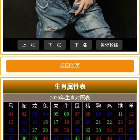
上一张
下一张
下一张
暂停轮播
返回首页
生肖属性表
2026年生肖对照表
马
蛇
龙
兔
虎
牛
鼠
猪
狗
鸡
猴
羊
01
02
03
04
05
06
07
08
09
10
11
12
13
14
15
16
17
18
19
20
21
22
23
24
25
26
27
28
29
30
31
32
33
34
35
36
37
38
39
40
41
42
43
44
45
46
47
48