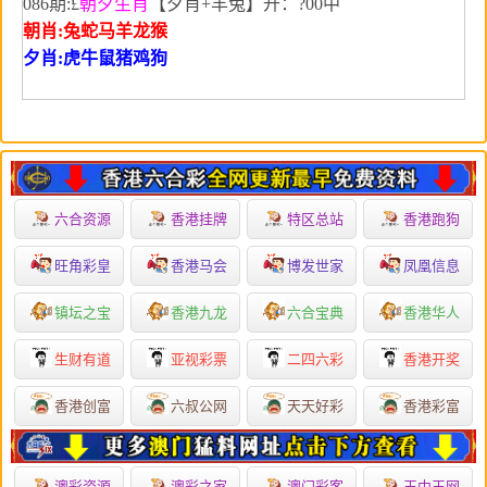
086期:£
朝夕生肖
【夕肖+羊兔】开：?00中
朝肖:兔蛇马羊龙猴
夕肖:虎牛鼠猪鸡狗
六合资源
香港挂牌
特区总站
香港跑狗
旺角彩皇
香港马会
博发世家
凤凰信息
镇坛之宝
香港九龙
六合宝典
香港华人
生财有道
亚视彩票
二四六彩
香港开奖
香港创富
六叔公网
天天好彩
香港彩富
澳彩资源
澳彩之家
澳门彩客
王中王网