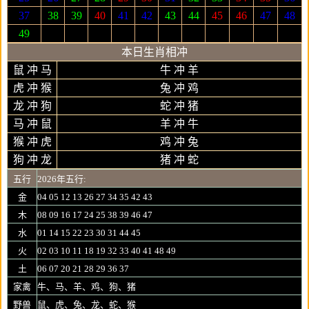
37
38
39
40
41
42
43
44
45
46
47
48
49
本日生肖相冲
鼠 冲 马
牛 冲 羊
虎 冲 猴
兔 冲 鸡
龙 冲 狗
蛇 冲 猪
马 冲 鼠
羊 冲 牛
猴 冲 虎
鸡 冲 兔
狗 冲 龙
猪 冲 蛇
五行
2026年五行:
金
04 05 12 13 26 27 34 35 42 43
木
08 09 16 17 24 25 38 39 46 47
水
01 14 15 22 23 30 31 44 45
火
02 03 10 11 18 19 32 33 40 41 48 49
土
06 07 20 21 28 29 36 37
家禽
牛、马、羊、鸡、狗、猪
野兽
鼠、虎、兔、龙、蛇、猴