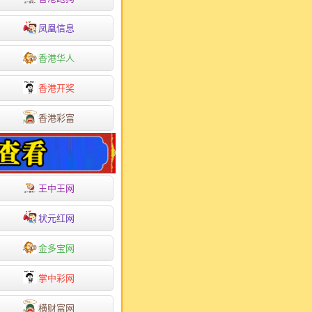
凤凰信息
香港华人
香港开奖
香港彩富
王中王网
状元红网
金多宝网
掌中彩网
横财富网