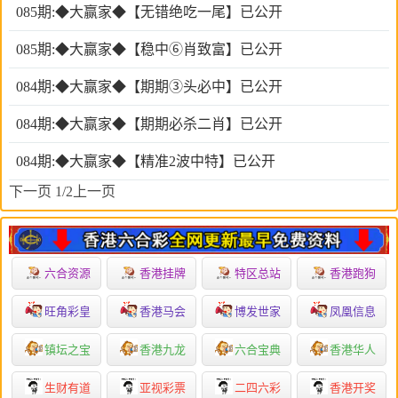
085期:◆大赢家◆【无错绝吃一尾】已公开
085期:◆大赢家◆【稳中⑥肖致富】已公开
084期:◆大赢家◆【期期③头必中】已公开
084期:◆大赢家◆【期期必杀二肖】已公开
084期:◆大赢家◆【精准2波中特】已公开
下一页
1/2
上一页
六合资源
香港挂牌
特区总站
香港跑狗
旺角彩皇
香港马会
博发世家
凤凰信息
镇坛之宝
香港九龙
六合宝典
香港华人
生财有道
亚视彩票
二四六彩
香港开奖