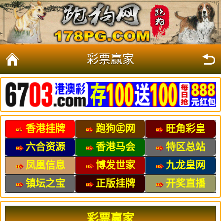
彩票赢家
香港挂牌
跑狗㊣网
旺角彩皇
六合资源
香港马会
特区总站
凤凰信息
博发世家
九龙皇网
镇坛之宝
正版挂牌
开奖直播
彩票赢家