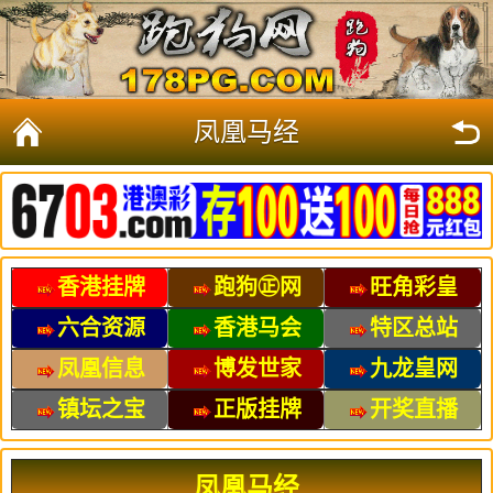
凤凰马经
香港挂牌
跑狗㊣网
旺角彩皇
六合资源
香港马会
特区总站
凤凰信息
博发世家
九龙皇网
镇坛之宝
正版挂牌
开奖直播
凤凰马经