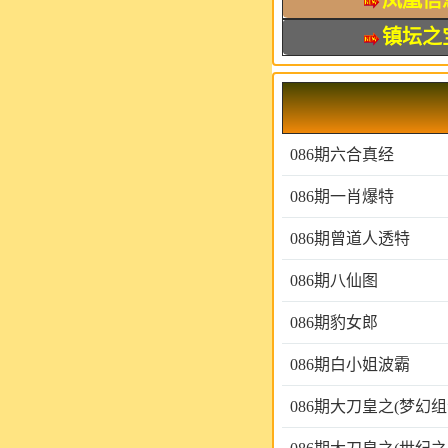
镇坛之
086期六合真经
086期一肖爆特
086期曾道人透特
086期八仙图
086期豹女郎
086期白小姐波霸
086期大刀皇之(梦幻组