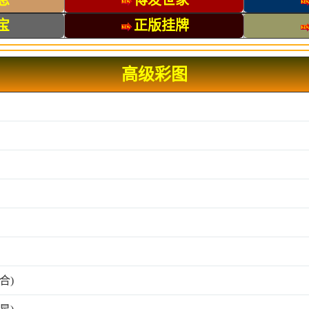
宝
正版挂牌
高级彩图
合)