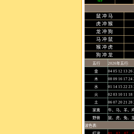
49
鼠 冲 马
虎 冲 猴
龙 冲 狗
马 冲 鼠
猴 冲 虎
狗 冲 龙
五行
2026年五行:
金
04 05 12 13 26 
木
08 09 16 17 24 
水
01 14 15 22 23 
火
02 03 10 11 18 
土
06 07 20 21 28 
家禽
牛、马、羊、
野兽
鼠、虎、兔、
波色表:
红波
01、02、07、