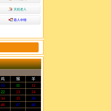
天机老人
奇人中特
鸡
猴
羊
10
11
12
22
23
24
34
35
36
46
47
48