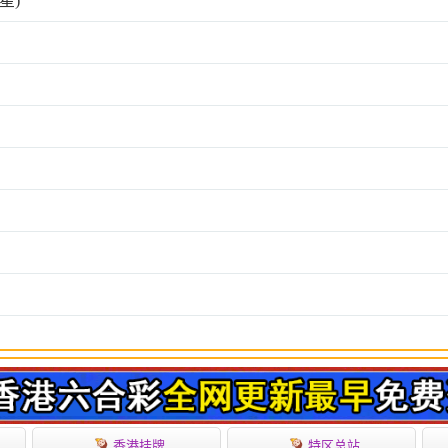
星)
香港挂牌
特区总站