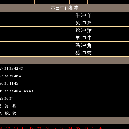
本日生肖相冲
牛 冲 羊
兔 冲 鸡
蛇 冲 猪
羊 冲 牛
鸡 冲 兔
猪 冲 蛇
27 34 35 42 43
25 38 39 46 47
30 31 44 45
19 32 33 40 41 48 49
29 36 37
鸡、狗、猪
龙、蛇、猴
08、12、13、18、19、23、24、29、30、34、35、40、45、46