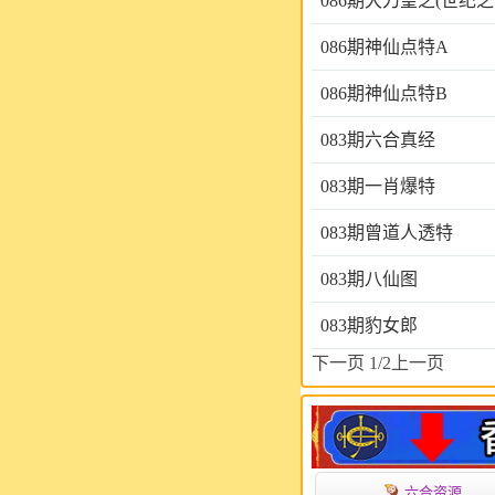
086期大刀皇之(世纪之
086期神仙点特A
086期神仙点特B
083期六合真经
083期一肖爆特
083期曾道人透特
083期八仙图
083期豹女郎
下一页
1/2
上一页
六合资源