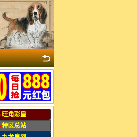
旺角彩皇
特区总站
九龙皇网