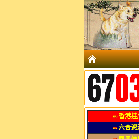
香港挂
六合资
凤凰信