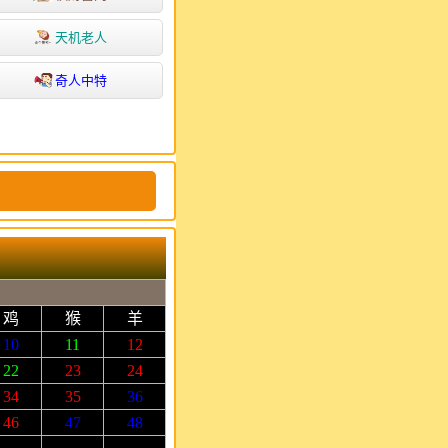
天机老人
奇人中特
鸡
猴
羊
10
11
12
22
23
24
34
35
36
46
47
48