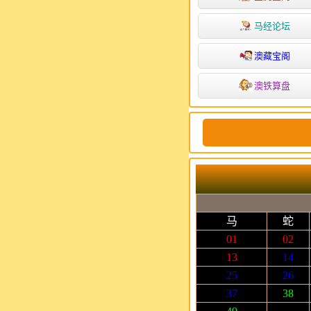
马经论坛
澳藏宝阁
澳铁算盘
马
蛇
01
02
13
14
25
26
37
38