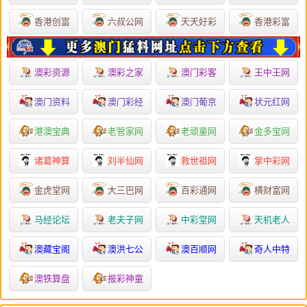
香港创富
六叔公网
天天好彩
香港彩富
澳彩资源
澳彩之家
澳门彩客
王中王网
澳门资料
澳门彩经
澳门葡京
状元红网
港澳宝典
老管家网
老顽童网
金多宝网
诸葛神算
刘半仙网
救世祖网
掌中彩网
金虎堂网
大三巴网
百彩通网
横财富网
马经论坛
老夫子网
中彩堂网
天机老人
澳藏宝阁
澳洪七公
澳百顺网
奇人中特
澳铁算盘
报彩神童