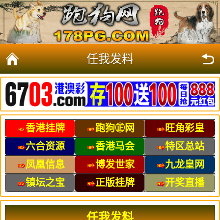
任我发料
香港挂牌
跑狗㊣网
旺角彩皇
六合资源
香港马会
特区总站
凤凰信息
博发世家
九龙皇网
镇坛之宝
正版挂牌
开奖直播
任我发料