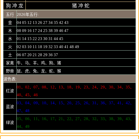
狗 冲 龙
猪 冲 蛇
五行
2026年五行:
金
04 05 12 13 26 27 34 35 42 43
木
08 09 16 17 24 25 38 39 46 47
水
01 14 15 22 23 30 31 44 45
火
02 03 10 11 18 19 32 33 40 41 48 49
土
06 07 20 21 28 29 36 37
家禽
牛、马、羊、鸡、狗、猪
野兽
鼠、虎、兔、龙、蛇、猴
波色表:
01、02、07、08、12、13、18、19、23、24、29、30、34、35、
红波
40、45、46
03、04、09、10、14、15、20、25、26、31、36、37、41、42、
蓝波
47、48
05、06、11、16、17、21、22、27、28、32、33、38、39、43、
绿波
44、49