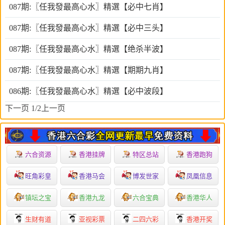
087期:〖任我發最高心水〗精選【必中七肖】
087期:〖任我發最高心水〗精選【必中三头】
087期:〖任我發最高心水〗精選【绝杀半波】
087期:〖任我發最高心水〗精選【期期九肖】
086期:〖任我發最高心水〗精選【必中波段】
下一页
1/2
上一页
六合资源
香港挂牌
特区总站
香港跑狗
旺角彩皇
香港马会
博发世家
凤凰信息
镇坛之宝
香港九龙
六合宝典
香港华人
生财有道
亚视彩票
二四六彩
香港开奖