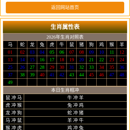
返回网站首页
生肖属性表
2026年生肖对照表
马
蛇
龙
兔
虎
牛
鼠
猪
狗
鸡
猴
羊
01
02
03
04
05
06
07
08
09
10
11
12
13
14
15
16
17
18
19
20
21
22
23
24
25
26
27
28
29
30
31
32
33
34
35
36
37
38
39
40
41
42
43
44
45
46
47
48
49
本日生肖相冲
鼠 冲 马
牛 冲 羊
虎 冲 猴
兔 冲 鸡
龙 冲 狗
蛇 冲 猪
马 冲 鼠
羊 冲 牛
猴 冲 虎
鸡 冲 兔