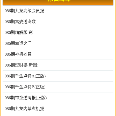
086期九龙高级会员报
086期富婆透密数
086期精解版-彩
086期幸运之门
086期神机妙算
086期理财婆(新图)
086期千金点特A(正版)
086期千金点特B(正版)
086期神童透码报(正版)
086期九龙内幕玄机报