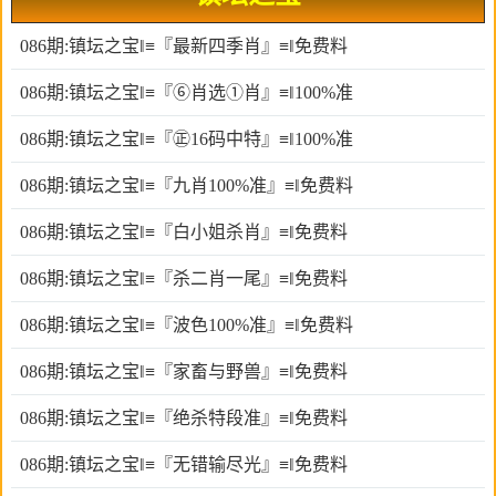
086期:镇坛之宝‖≡『最新四季肖』≡‖免费料
086期:镇坛之宝‖≡『⑥肖选①肖』≡‖100%准
086期:镇坛之宝‖≡『㊣16码中特』≡‖100%准
086期:镇坛之宝‖≡『九肖100%准』≡‖免费料
086期:镇坛之宝‖≡『白小姐杀肖』≡‖免费料
086期:镇坛之宝‖≡『杀二肖一尾』≡‖免费料
086期:镇坛之宝‖≡『波色100%准』≡‖免费料
086期:镇坛之宝‖≡『家畜与野兽』≡‖免费料
086期:镇坛之宝‖≡『绝杀特段准』≡‖免费料
086期:镇坛之宝‖≡『无错输尽光』≡‖免费料