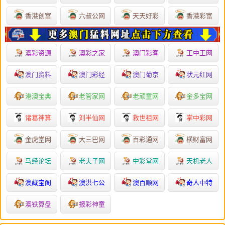
香港创富
六叔公网
天天好彩
香港彩富
澳彩资源
澳彩之家
澳门彩客
王中王网
澳门资料
澳门彩经
澳门葡京
状元红网
港澳宝典
老管家网
老顽童网
金多宝网
诸葛神算
刘半仙网
救世祖网
掌中彩网
金虎堂网
大三巴网
百彩通网
横财富网
马经论坛
老夫子网
中彩堂网
天机老人
澳藏宝阁
澳洪七公
澳百顺网
奇人中特
澳铁算盘
报彩神童