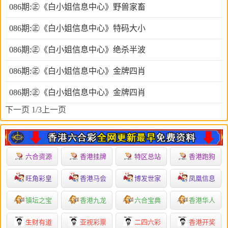
086期:㊣《白小姐信息中心》野兽家畜
086期:㊣《白小姐信息中心》特码大小
086期:㊣《白小姐信息中心》绝杀半波
086期:㊣《白小姐信息中心》金牌四肖
086期:㊣《白小姐信息中心》金牌四肖
下一页
1/3
上一页
六合资源
香港挂牌
特区总站
香港跑狗
旺角彩皇
香港马会
博发世家
凤凰信息
镇坛之宝
香港九龙
六合宝典
香港华人
生财有道
亚视彩票
二四六彩
香港开奖