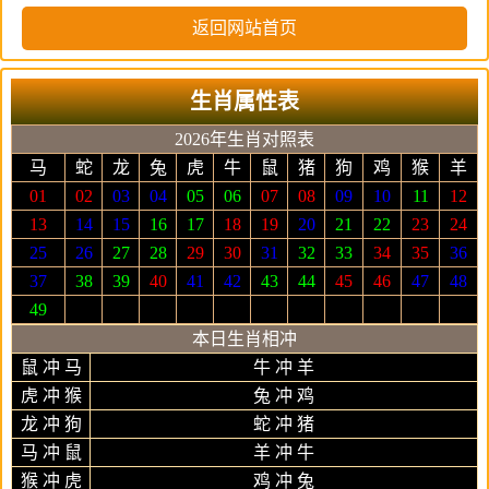
返回网站首页
生肖属性表
2026年生肖对照表
马
蛇
龙
兔
虎
牛
鼠
猪
狗
鸡
猴
羊
01
02
03
04
05
06
07
08
09
10
11
12
13
14
15
16
17
18
19
20
21
22
23
24
25
26
27
28
29
30
31
32
33
34
35
36
37
38
39
40
41
42
43
44
45
46
47
48
49
本日生肖相冲
鼠 冲 马
牛 冲 羊
虎 冲 猴
兔 冲 鸡
龙 冲 狗
蛇 冲 猪
马 冲 鼠
羊 冲 牛
猴 冲 虎
鸡 冲 兔