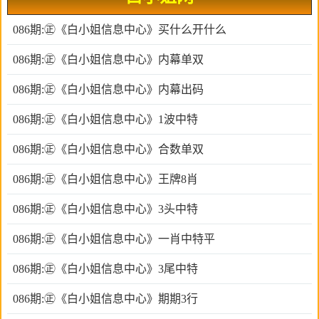
086期:㊣《白小姐信息中心》买什么开什么
086期:㊣《白小姐信息中心》内幕单双
086期:㊣《白小姐信息中心》内幕出码
086期:㊣《白小姐信息中心》1波中特
086期:㊣《白小姐信息中心》合数单双
086期:㊣《白小姐信息中心》王牌8肖
086期:㊣《白小姐信息中心》3头中特
086期:㊣《白小姐信息中心》一肖中特平
086期:㊣《白小姐信息中心》3尾中特
086期:㊣《白小姐信息中心》期期3行