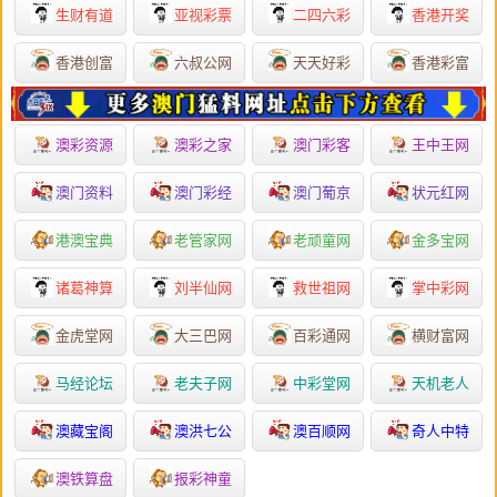
生财有道
亚视彩票
二四六彩
香港开奖
香港创富
六叔公网
天天好彩
香港彩富
澳彩资源
澳彩之家
澳门彩客
王中王网
澳门资料
澳门彩经
澳门葡京
状元红网
港澳宝典
老管家网
老顽童网
金多宝网
诸葛神算
刘半仙网
救世祖网
掌中彩网
金虎堂网
大三巴网
百彩通网
横财富网
马经论坛
老夫子网
中彩堂网
天机老人
澳藏宝阁
澳洪七公
澳百顺网
奇人中特
澳铁算盘
报彩神童