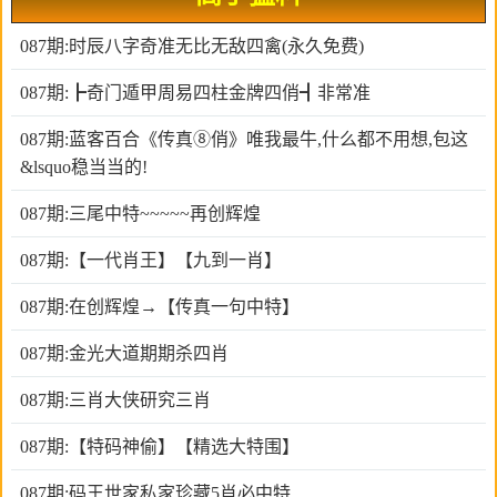
087期:时辰八字奇准无比无敌四禽(永久免费)
087期:┣奇门遁甲周易四柱金牌四俏┫非常准
087期:蓝客百合《传真⑧俏》唯我最牛,什么都不用想,包这
&lsquo稳当当的!
087期:三尾中特~~~~~再创辉煌
087期:【一代肖王】【九到一肖】
087期:在创辉煌→【传真一句中特】
087期:金光大道期期杀四肖
087期:三肖大侠研究三肖
087期:【特码神偷】【精选大特围】
087期:码王世家私家珍藏5肖必中特