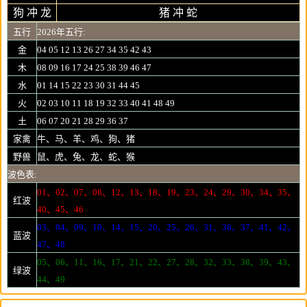
狗 冲 龙
猪 冲 蛇
五行
2026年五行:
金
04 05 12 13 26 27 34 35 42 43
木
08 09 16 17 24 25 38 39 46 47
水
01 14 15 22 23 30 31 44 45
火
02 03 10 11 18 19 32 33 40 41 48 49
土
06 07 20 21 28 29 36 37
家禽
牛、马、羊、鸡、狗、猪
野兽
鼠、虎、兔、龙、蛇、猴
波色表:
01、02、07、08、12、13、18、19、23、24、29、30、34、35、
红波
40、45、46
03、04、09、10、14、15、20、25、26、31、36、37、41、42、
蓝波
47、48
05、06、11、16、17、21、22、27、28、32、33、38、39、43、
绿波
44、49