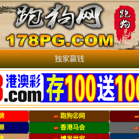
独家赢钱
牌
跑狗㊣网
源
香港马会
息
博发世家