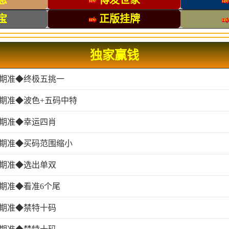
宝
正版挂牌
独家赢钱
期期准◆终极五挑一
期期准◆波色+五码中特
期期准◆幸运四肖
期期准◆买码范围缩小
期期准◆选出单双
期期准◆看准6个尾
期期准◆禁特十码