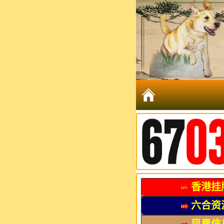
香港挂
六合资
凤凰信