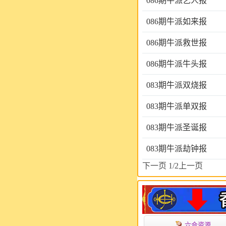
086期牛派乞人报
086期牛派如来报
086期牛派救世报
086期牛派牛头报
083期牛派双烧报
083期牛派单双报
083期牛派圣诞报
083期牛派劫钟报
下一页
1/2
上一页
六合资源