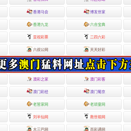
香港马会
博发世家
香港九龙
六合宝典
亚视彩票
二四六彩
六叔公网
天天好彩
澳彩之家
澳门彩客
澳门彩经
澳门葡京
老管家网
老顽童网
刘半仙网
救世祖网
大三巴网
百彩通网