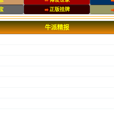
宝
正版挂牌
牛派精报