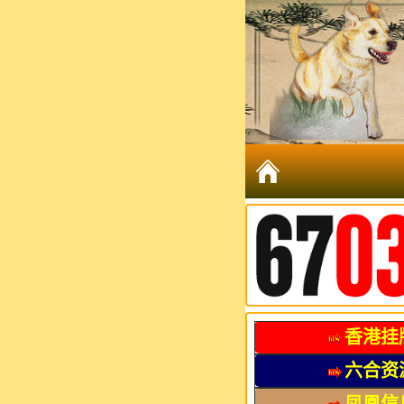
香港挂
六合资
凤凰信