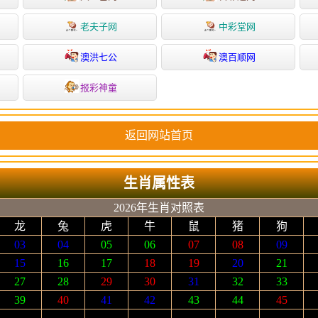
老夫子网
中彩堂网
澳洪七公
澳百顺网
报彩神童
返回网站首页
生肖属性表
2026年生肖对照表
龙
兔
虎
牛
鼠
猪
狗
03
04
05
06
07
08
09
15
16
17
18
19
20
21
27
28
29
30
31
32
33
39
40
41
42
43
44
45