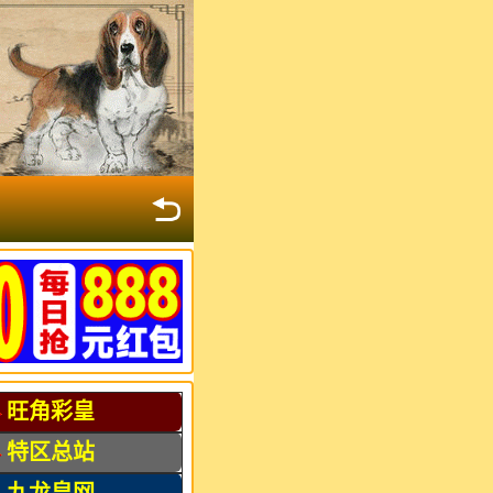
旺角彩皇
特区总站
九龙皇网