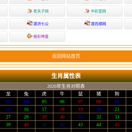
老夫子网
中彩堂网
澳洪七公
澳百顺网
报彩神童
返回网站首页
生肖属性表
2026年生肖对照表
龙
兔
虎
牛
鼠
猪
狗
03
04
05
06
07
08
09
15
16
17
18
19
20
21
27
28
29
30
31
32
33
39
40
41
42
43
44
45