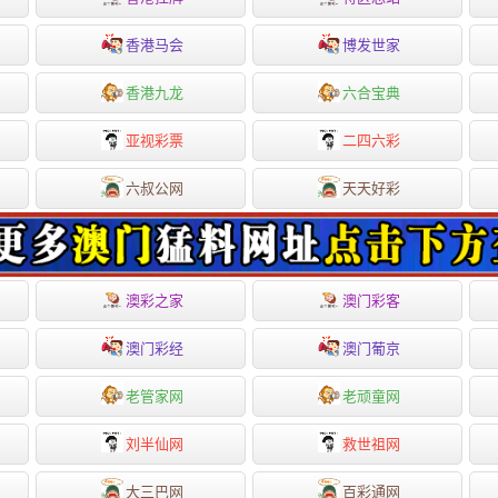
香港马会
博发世家
香港九龙
六合宝典
亚视彩票
二四六彩
六叔公网
天天好彩
澳彩之家
澳门彩客
澳门彩经
澳门葡京
老管家网
老顽童网
刘半仙网
救世祖网
大三巴网
百彩通网