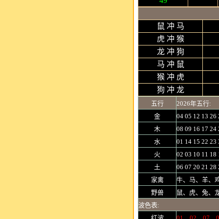
49
鼠 冲 马
虎 冲 猴
龙 冲 狗
马 冲 鼠
猴 冲 虎
狗 冲 龙
五行
2026年五行:
金
04 05 12 13 26 
木
08 09 16 17 24 
水
01 14 15 22 23 
火
02 03 10 11 18 
土
06 07 20 21 28 
家禽
牛、马、羊、
野兽
鼠、虎、兔、
波色表:
红波
01、02、07、