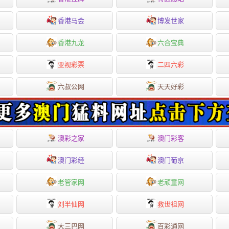
香港马会
博发世家
香港九龙
六合宝典
亚视彩票
二四六彩
六叔公网
天天好彩
澳彩之家
澳门彩客
澳门彩经
澳门葡京
老管家网
老顽童网
刘半仙网
救世祖网
大三巴网
百彩通网