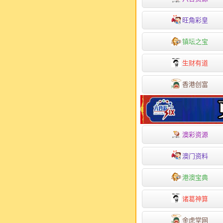
旺角彩皇
镇坛之宝
生财有道
香港创富
澳彩资源
澳门资料
港澳宝典
诸葛神算
金虎堂网