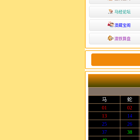
马经论坛
澳藏宝阁
澳铁算盘
马
蛇
01
02
13
14
25
26
37
38