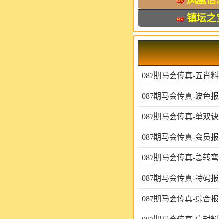
镇坛之
087期马会传真-五肖料
087期马会传真-波色报
087期马会传真-单双诀
087期马会传真-会员报
087期马会传真-急转弯
087期马会传真-特码报
087期马会传真-综合报