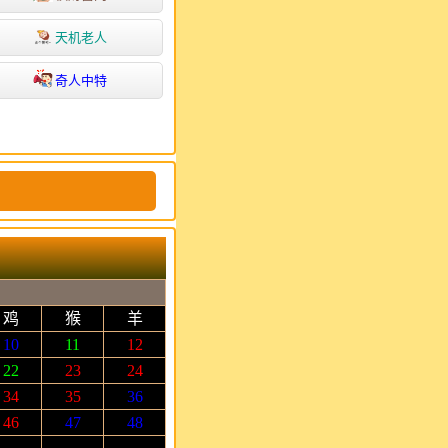
天机老人
奇人中特
鸡
猴
羊
10
11
12
22
23
24
34
35
36
46
47
48