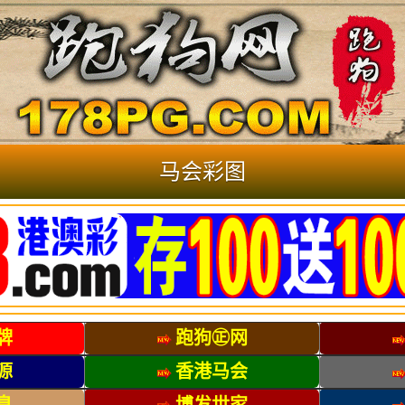
马会彩图
牌
跑狗㊣网
源
香港马会
息
博发世家