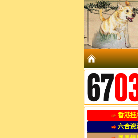
香港挂
六合资
凤凰信