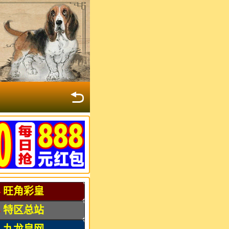
旺角彩皇
特区总站
九龙皇网