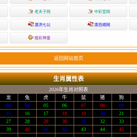
老夫子网
中彩堂网
澳洪七公
澳百顺网
报彩神童
返回网站首页
生肖属性表
2026年生肖对照表
龙
兔
虎
牛
鼠
猪
狗
03
04
05
06
07
08
09
15
16
17
18
19
20
21
27
28
29
30
31
32
33
39
40
41
42
43
44
45