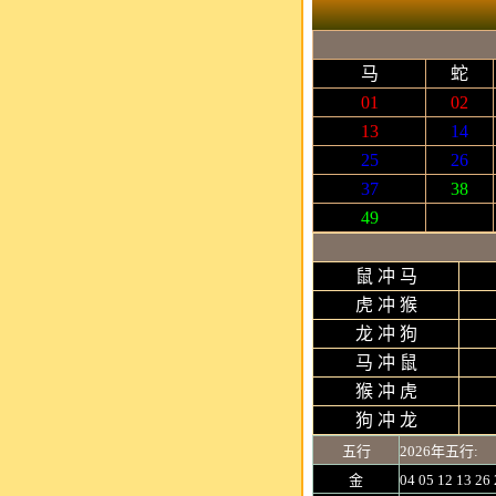
马
蛇
01
02
13
14
25
26
37
38
49
鼠 冲 马
虎 冲 猴
龙 冲 狗
马 冲 鼠
猴 冲 虎
狗 冲 龙
五行
2026年五行:
金
04 05 12 13 26 