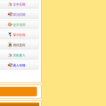
王中王网
状元红网
金多宝网
掌中彩网
横财富网
天机老人
奇人中特