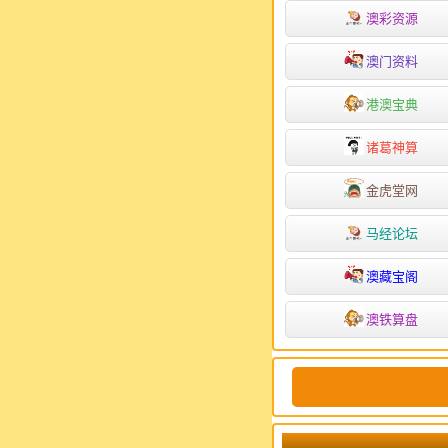
澳彩资源
澳门资料
港澳宝典
诸葛神算
金虎堂网
马经论坛
澳藏宝阁
澳铁算盘