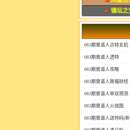
镇坛之
083期曾道人点特玄机
083期曾道人透特
083期曾道人攻略
083期曾道人致福财经
083期曾道人单双预测
083期曾道人火烧图
083期曾道人送特码(新