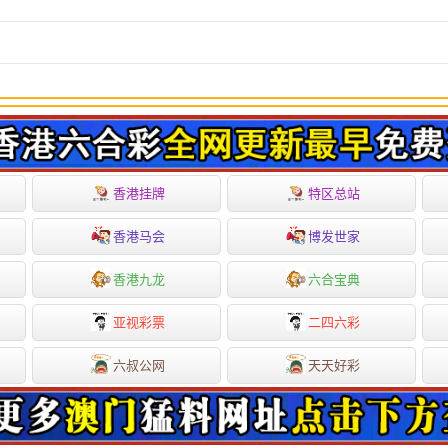
香港挂牌
特区总站
香港马会
博发世家
香港九龙
六合宝典
亚视彩票
二四六彩
六叔公网
天天好彩