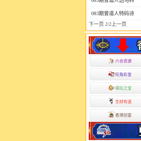
083期曾道人透马料
083期曾道人特码诗
下一页
2/2
上一页
六合资源
旺角彩皇
镇坛之宝
生财有道
香港创富