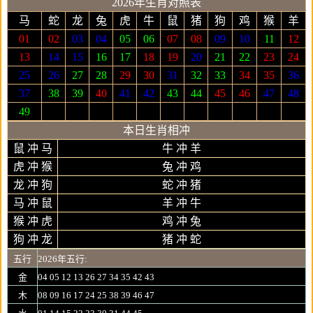
2026年生肖对照表
马
蛇
龙
兔
虎
牛
鼠
猪
狗
鸡
猴
羊
01
02
03
04
05
06
07
08
09
10
11
12
13
14
15
16
17
18
19
20
21
22
23
24
25
26
27
28
29
30
31
32
33
34
35
36
37
38
39
40
41
42
43
44
45
46
47
48
49
本日生肖相冲
鼠 冲 马
牛 冲 羊
虎 冲 猴
兔 冲 鸡
龙 冲 狗
蛇 冲 猪
马 冲 鼠
羊 冲 牛
猴 冲 虎
鸡 冲 兔
狗 冲 龙
猪 冲 蛇
五行
2026年五行:
金
04 05 12 13 26 27 34 35 42 43
木
08 09 16 17 24 25 38 39 46 47