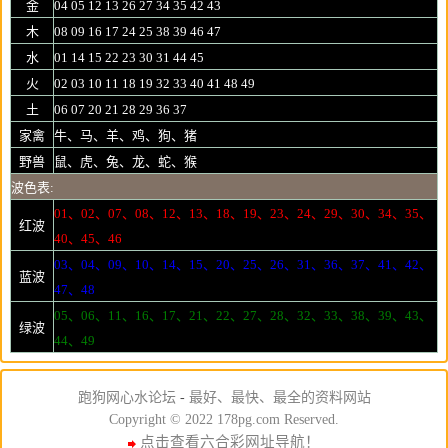
金
04 05 12 13 26 27 34 35 42 43
木
08 09 16 17 24 25 38 39 46 47
水
01 14 15 22 23 30 31 44 45
火
02 03 10 11 18 19 32 33 40 41 48 49
土
06 07 20 21 28 29 36 37
家禽
牛、马、羊、鸡、狗、猪
野兽
鼠、虎、兔、龙、蛇、猴
波色表:
01、02、07、08、12、13、18、19、23、24、29、30、34、35、
红波
40、45、46
03、04、09、10、14、15、20、25、26、31、36、37、41、42、
蓝波
47、48
05、06、11、16、17、21、22、27、28、32、33、38、39、43、
绿波
44、49
跑狗网心水论坛
-
最好、最快、最全的资料网站
Copyright © 2022 178pg.com Reserved.
点击查看六合彩网址导航！