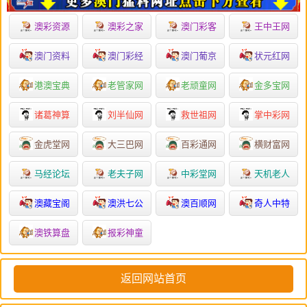
澳彩资源
澳彩之家
澳门彩客
王中王网
澳门资料
澳门彩经
澳门葡京
状元红网
港澳宝典
老管家网
老顽童网
金多宝网
诸葛神算
刘半仙网
救世祖网
掌中彩网
金虎堂网
大三巴网
百彩通网
横财富网
马经论坛
老夫子网
中彩堂网
天机老人
澳藏宝阁
澳洪七公
澳百顺网
奇人中特
澳铁算盘
报彩神童
返回网站首页