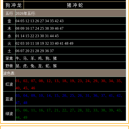
狗 冲 龙
猪 冲 蛇
五行
2026年五行:
金
04 05 12 13 26 27 34 35 42 43
木
08 09 16 17 24 25 38 39 46 47
水
01 14 15 22 23 30 31 44 45
火
02 03 10 11 18 19 32 33 40 41 48 49
土
06 07 20 21 28 29 36 37
家禽
牛、马、羊、鸡、狗、猪
野兽
鼠、虎、兔、龙、蛇、猴
波色表:
01、02、07、08、12、13、18、19、23、24、29、30、34、35、
红波
40、45、46
03、04、09、10、14、15、20、25、26、31、36、37、41、42、
蓝波
47、48
05、06、11、16、17、21、22、27、28、32、33、38、39、43、
绿波
44、49