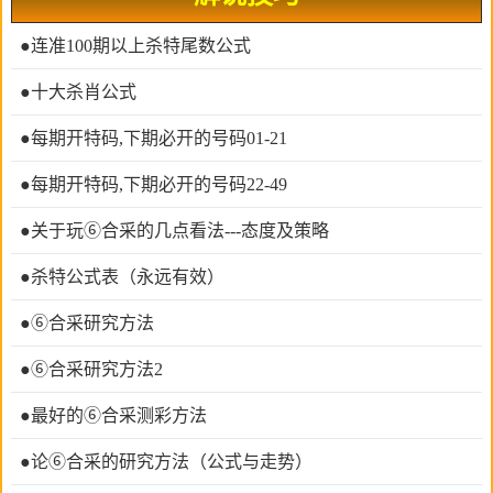
●连准100期以上杀特尾数公式
●十大杀肖公式
●每期开特码,下期必开的号码01-21
●每期开特码,下期必开的号码22-49
●关于玩⑥合采的几点看法---态度及策略
●杀特公式表（永远有效）
●⑥合采研究方法
●⑥合采研究方法2
●最好的⑥合采测彩方法
●论⑥合采的研究方法（公式与走势）