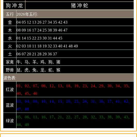
狗 冲 龙
猪 冲 蛇
五行
2026年五行:
金
04 05 12 13 26 27 34 35 42 43
木
08 09 16 17 24 25 38 39 46 47
水
01 14 15 22 23 30 31 44 45
火
02 03 10 11 18 19 32 33 40 41 48 49
土
06 07 20 21 28 29 36 37
家禽
牛、马、羊、鸡、狗、猪
野兽
鼠、虎、兔、龙、蛇、猴
波色表:
01、02、07、08、12、13、18、19、23、24、29、30、34、35、
红波
40、45、46
03、04、09、10、14、15、20、25、26、31、36、37、41、42、
蓝波
47、48
05、06、11、16、17、21、22、27、28、32、33、38、39、43、
绿波
44、49