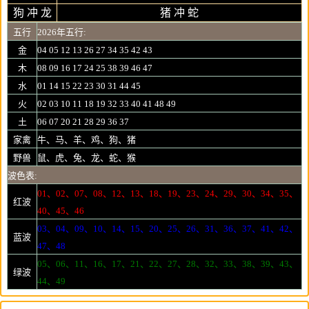
狗 冲 龙
猪 冲 蛇
五行
2026年五行:
金
04 05 12 13 26 27 34 35 42 43
木
08 09 16 17 24 25 38 39 46 47
水
01 14 15 22 23 30 31 44 45
火
02 03 10 11 18 19 32 33 40 41 48 49
土
06 07 20 21 28 29 36 37
家禽
牛、马、羊、鸡、狗、猪
野兽
鼠、虎、兔、龙、蛇、猴
波色表:
01、02、07、08、12、13、18、19、23、24、29、30、34、35、
红波
40、45、46
03、04、09、10、14、15、20、25、26、31、36、37、41、42、
蓝波
47、48
05、06、11、16、17、21、22、27、28、32、33、38、39、43、
绿波
44、49