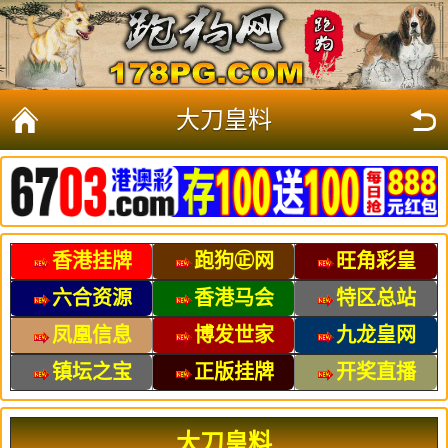
大刀皇料
香港挂牌
跑狗㊣网
旺角彩皇
六合资源
香港马会
特区总站
凤凰信息
博发世家
九龙皇网
镇坛之宝
正版挂牌
开奖直播
大刀皇料